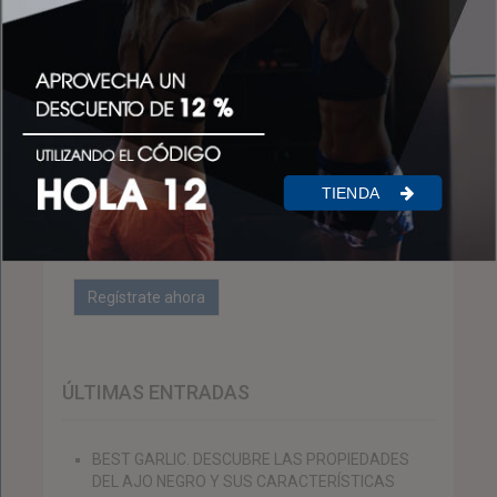
APÚNTATE AQUÍ PARA RECIBIR LAS
NOVEDADES DEL BLOG
Acepto el tratamiento de mis datos para el
TIENDA
envío del Newsletter con información
comercial conforme a la
política de
privacidad.
ÚLTIMAS ENTRADAS
BEST GARLIC. DESCUBRE LAS PROPIEDADES
DEL AJO NEGRO Y SUS CARACTERÍSTICAS