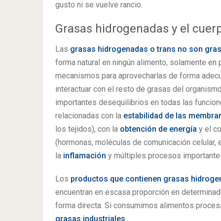
gusto ni se vuelve rancio.
Grasas hidrogenadas y el cuer
Las
grasas hidrogenadas o trans no son gra
forma natural en ningún alimento, solamente en 
mecanismos para aprovecharlas de forma adecua
interactuar con el resto de grasas del organismo
importantes desequilibrios en todas las funcion
relacionadas con la
estabilidad de las membra
los tejidos), con la
obtención de energía
y el c
(hormonas, moléculas de comunicación celular, e
la
inflamación
y múltiples procesos importantes 
Los
productos que contienen grasas hidrog
encuentran en escasa proporción en determinado
forma directa. Si consumimos alimentos proc
grasas industriales
.