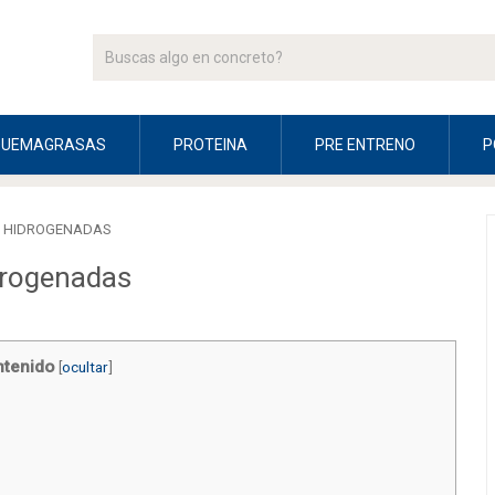
QUEMAGRASAS
PROTEINA
PRE ENTRENO
P
S HIDROGENADAS
idrogenadas
tenido
[
ocultar
]