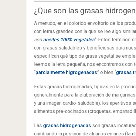
¿Que son las grasas hidroge
A menudo, en el colorido envoltorio de los pro
con letras grandes con la que se lee algo similar 
con
aceites 100% vegetales
“. Estos términos se
con grasas saludables y beneficiosas para nues
especifícan qué tipo de grasa vegetal se emplea
leemos la letra pequeña, nos encontramos con 
“
parcialmente higrogenadas
” o bien “
grasas t
Estas grasas hidrogenadas, típicas en la producc
generalmente para la elaboración de margarinas 
y una imagen cardio-saludable), los aperitivos sa
alimentos pre-cocinados (croquetas, empanadillas
Las
grasas hidrogenadas
son grasas insaturada
cambiando la posición de algunos enlaces (tam