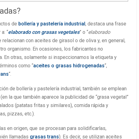
nadas?
ductos de
bollería y pastelería industrial
, destaca una frase
a: “
elaborado con grasas vegetales
” o “
elaborado
 relacionan con aceites de girasol o de oliva y, en general,
tro organismo. En ocasiones, los fabricantes no
. En otras, solamente si inspeccionamos la etiqueta y
términos como “
aceites o grasas hidrogenadas
“,
rans
“.
ión de bollería y pastelería industrial, también se emplean
(en la que también aparece la publicidad de “grasa vegetal”
lados (patatas fritas y similares), comida rápida y
, pizzas, etc.).
s en origen, que se procesan para solidificarlas,
bién llamadas
grasas trans
). Es decir, se utilizan aceites