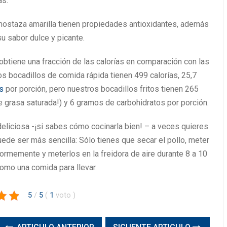
as.
 mostaza amarilla tienen propiedades antioxidantes, además
u sabor dulce y picante.
TIENDA
e obtiene una fracción de las calorías en comparación con las
os bocadillos de comida rápida tienen 499 calorías, 25,7
s
por porción, pero nuestros bocadillos fritos tienen 265
e grasa saturada!) y 6 gramos de carbohidratos por porción.
eliciosa -¡si sabes cómo cocinarla bien! – a veces quieres
ede ser más sencilla: Sólo tienes que secar el pollo, meter
formemente y meterlos en la freidora de aire durante 8 a 10
omo una comida para llevar.
5
/
5
(
1
voto
)