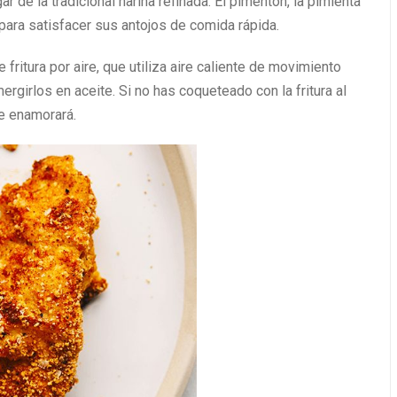
r de la tradicional harina refinada. El pimentón, la pimienta
para satisfacer sus antojos de comida rápida.
 fritura por aire, que utiliza aire caliente de movimiento
ergirlos en aceite. Si no has coqueteado con la fritura al
te enamorará.