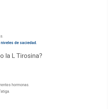
s.
s
niveles de saciedad.
 la L Tirosina?
TIENDA
erentes hormonas.
atiga.