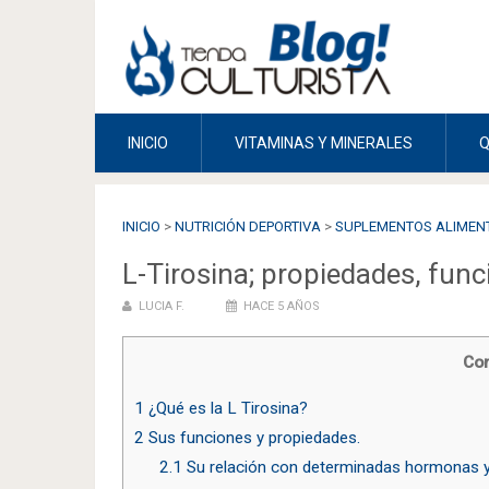
INICIO
VITAMINAS Y MINERALES
INICIO
>
NUTRICIÓN DEPORTIVA
>
SUPLEMENTOS ALIMENT
L-Tirosina; propiedades, func
LUCIA F.
HACE 5 AÑOS
Con
1
¿Qué es la L Tirosina?
2
Sus funciones y propiedades.
2.1
Su relación con determinadas hormonas y