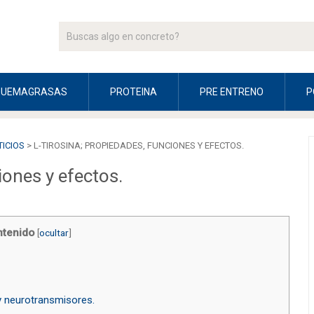
QUEMAGRASAS
PROTEINA
PRE ENTRENO
P
ICIOS
>
L-TIROSINA; PROPIEDADES, FUNCIONES Y EFECTOS.
iones y efectos.
tenido
[
ocultar
]
 neurotransmisores.