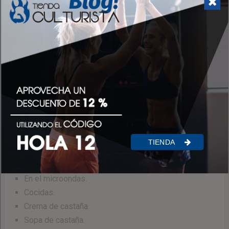
Son aptas para celiacos: no contienen gluten.
Excelente fuente de antioxidantes.
A pesar de que es un fruto estacional, a día de hoy
pueden encontrarse a lo largo de todo el año,
especialmente de forma ya preparada; como cocidas,
o en harinas.
Cómo prepararlas.
Las castañas pueden preparase de diferentes formas:
TIENDA
Asadas.
Al horno.
En el microondas.
Cocidas.
Crema de castaña.
Sopa de castaña.