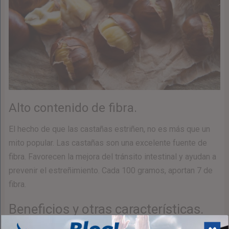
Alto contenido de fibra.
El hecho de que las castañas estriñen, no es más que un
mito popular. Las castañas son una excelente fuente de
fibra. Favorecen la mejora del tránsito intestinal y ayudan a
prevenir el estreñimiento. Cada 100 gramos, aportan 7 de
fibra.
Beneficios y otras características.