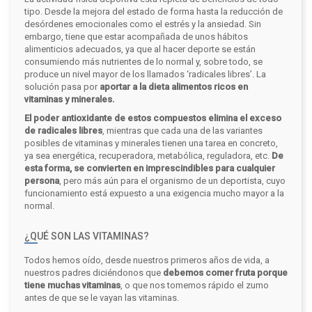
tipo. Desde la mejora del estado de forma hasta la reducción de
desórdenes emocionales como el estrés y la ansiedad. Sin
embargo, tiene que estar acompañada de unos hábitos
alimenticios adecuados, ya que al hacer deporte se están
consumiendo más nutrientes de lo normal y, sobre todo, se
produce un nivel mayor de los llamados ‘radicales libres’. La
solución pasa por
aportar a la dieta alimentos ricos en
vitaminas y minerales.
El poder antioxidante de estos compuestos elimina el exceso
de radicales libres
, mientras que cada una de las variantes
posibles de vitaminas y minerales tienen una tarea en concreto,
ya sea energética, recuperadora, metabólica, reguladora, etc.
De
esta forma, se convierten en imprescindibles para cualquier
persona
, pero más aún para el organismo de un deportista, cuyo
funcionamiento está expuesto a una exigencia mucho mayor a la
normal.
¿QUÉ SON LAS VITAMINAS?
Todos hemos oído, desde nuestros primeros años de vida, a
nuestros padres diciéndonos que
debemos comer fruta porque
tiene muchas vitaminas
, o que nos tomemos rápido el zumo
antes de que se le vayan las vitaminas.