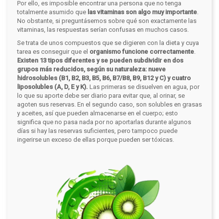
Por ello, es imposible encontrar una persona que no tenga
totalmente asumido que
las vitaminas son algo muy importante
.
No obstante, si preguntásemos sobre qué son exactamente las
vitaminas, las respuestas serían confusas en muchos casos.
Se trata de unos compuestos que se digieren con la dieta y cuya
tarea es conseguir que el
organismo funcione correctamente
.
Existen 13 tipos diferentes y se pueden subdividir en dos
grupos más reducidos, según su naturaleza: nueve
hidrosolubles (B1, B2, B3, B5, B6, B7/B8, B9, B12 y C) y cuatro
liposolubles (A, D, E y K).
Las primeras se disuelven en agua, por
lo que su aporte debe ser diario para evitar que, al orinar, se
agoten sus reservas. En el segundo caso, son solubles en grasas
y aceites, así que pueden almacenarse en el cuerpo; esto
significa que no pasa nada por no aportarlas durante algunos
días si hay las reservas suficientes, pero tampoco puede
ingerirse un exceso de ellas porque pueden ser tóxicas.