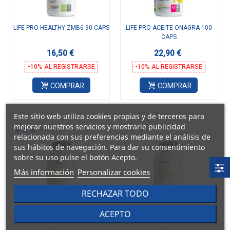
LIFE PRO HEALTHY ZMB6 90 CAPS
LIFE PRO ACEITE ONAGRA 100
CAPS
16,50 €
22,90 €
-10% AL REGISTRARSE
-10% AL REGISTRARSE
COMPRAR
COMPRAR
Este sitio web utiliza cookies propias y de terceros para
mejorar nuestros servicios y mostrarle publicidad
(1)
relacionada con sus preferencias mediante el análisis de
sus hábitos de navegación. Para dar su consentimiento
sobre su uso pulse el botón Acepto.
Más información
Personalizar cookies
RECHAZAR TODO
LIFE PRO OMEGA 3-6-9 90CAPS
LIFE PRO ESSENTIALS NA-R-ALA
ACEPTO
60CAPS