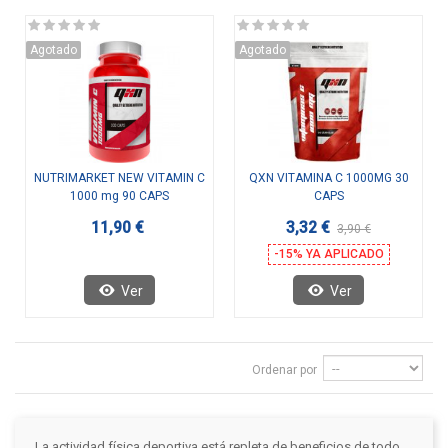
Agotado
Agotado
NUTRIMARKET NEW VITAMIN C
QXN VITAMINA C 1000MG 30
1000 mg 90 CAPS
CAPS
11,90 €
3,32 €
3,90 €
-15% YA APLICADO
Ver
Ver
Ordenar por
La actividad física deportiva está repleta de beneficios de todo