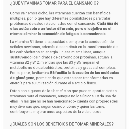
¿QUÉ VITAMINAS TOMAR PARA EL CANSANCIO?
Como ya hemos dicho, las vitaminas cuentan con beneficios
múltiples, por lo que hay diferentes posibilidades para tratar
problemas de salud relacionados con el cansancio.
Cada una de
ellas actúa sobre un factor diferente, pero el objetivo es el
mismo: eliminar la sensación de fatiga o la somnolencia.
La vitamina B1 tiene la capacidad de mejorar la conducción de
señales nerviosas, además de contribuir en la transformación de
los carbohidratos en energía. En esa misma línea, aunque
sustituyendo los hidratos de carbono por proteínas, actúan la
vitamina B2 y B12; mientras que las B3 y B5 mejoran el
metabolismo de carbohidratos, proteínas y grasas al completo.
Por su parte,
la vitamina B6 facilita la liberación de las moléculas
de glucógeno
, permitiendo que estas sean transformadas en
energía para su utilización durante el ejercicio físico.
Estos son algunos de los beneficios que pueden aportar ciertas
vitaminas para el cansancio, aunque no los únicos. Cada una de
ellas –y las que no se han mencionado- cuenta con propiedades
muy diversas que, según cuándo, cómo y quién las tome,
contribuyen a mejorar unos aspectos de la vida u otros.
¿CUÁLES SON LOS BENEFICIOS DE TOMAR MINERALES?