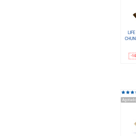
LIF
CHUN
-1
Agotad