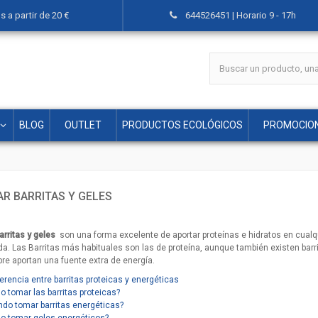
 a partir de 20 €
644526451 | Horario 9 - 17h
BLOG
OUTLET
PRODUCTOS ECOLÓGICOS
PROMOCIO
R BARRITAS Y GELES
arritas y geles
son una forma excelente de aportar proteínas e hidratos en cualqu
a. Las Barritas más habituales son las de proteína, aunque también existen barrit
re aportan una fuente extra de energía.
ferencia entre barritas proteicas y energéticas
 tomar las barritas proteicas?
do tomar barritas energéticas?
 tomar geles energéticos?