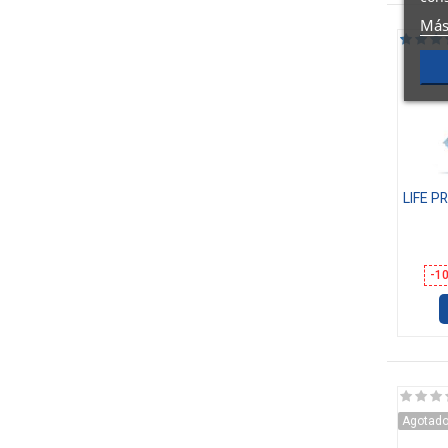
Más
LIFE P
-1
Agotad