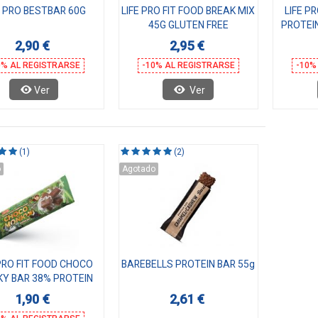
E PRO BESTBAR 60G
LIFE PRO FIT FOOD BREAK MIX
LIFE P
45G GLUTEN FREE
PROTEI
2,90 €
2,95 €
0% AL REGISTRARSE
-10% AL REGISTRARSE
-10%
Ver
Ver
(1)
(2)
o
Agotado
 PRO FIT FOOD CHOCO
BAREBELLS PROTEIN BAR 55g
Y BAR 38% PROTEIN
1,90 €
2,61 €