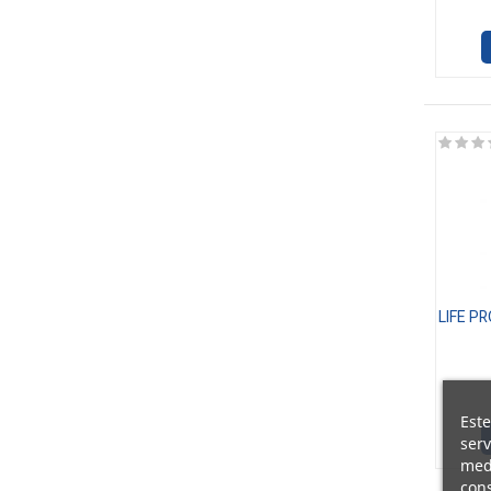
SOFT SALTED PEANUT CARAMEL
1
SPECULOOS COOKIES
1
STRAWBERRY CHEESECAKE
1
STRAWBERRY SPLASH
1
TOFFE
1
TROPICAL
12
UNFLAVOURED
4
VANILLA
1
WHITE CHOCO HAZELNUT
1
LIFE P
WHITE CHOCO MONKY
1
WHITE CHOCOLATE ALMOND
1
WHITE SALTY PEANUT
1
Este
serv
YOGUR CON CHOCOLATE BLANCO
1
medi
cons