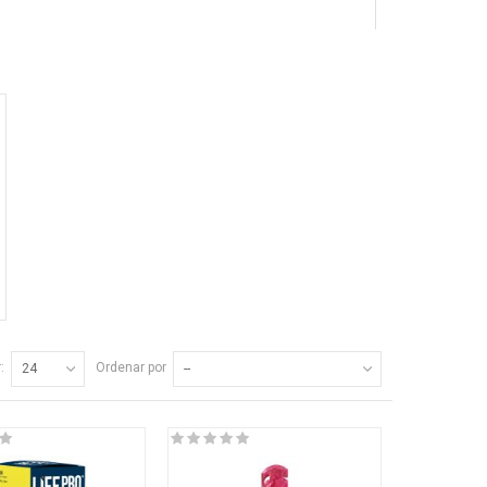
:
Ordenar por
24
--