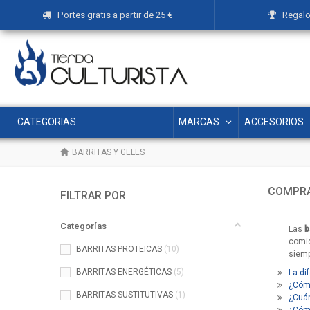
Portes gratis a partir de 25 €
Regalos
MARCAS
ACCESORIOS
CATEGORIAS
BARRITAS Y GELES
COMPRA
FILTRAR POR
Categorías
Las
b
comid
BARRITAS PROTEICAS
10
siemp
BARRITAS ENERGÉTICAS
5
La di
¿Cómo
BARRITAS SUSTITUTIVAS
1
¿Cuán
¿Cómo