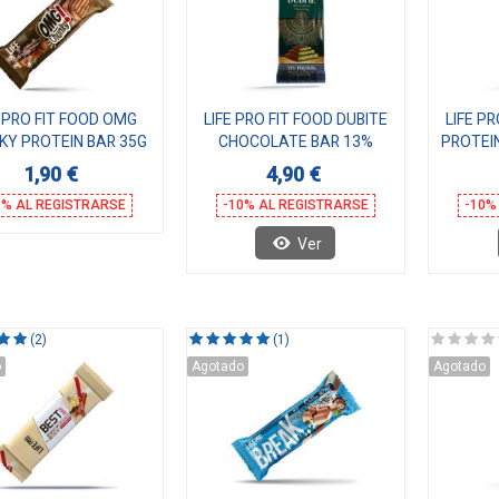
E PRO FIT FOOD OMG
LIFE PRO FIT FOOD DUBITE
LIFE P
KY PROTEIN BAR 35G
CHOCOLATE BAR 13%
PROTEI
PROTEIN 100G
1,90 €
4,90 €
0% AL REGISTRARSE
-10% AL REGISTRARSE
-10%
Ver
(2)
(1)
o
Agotado
Agotado