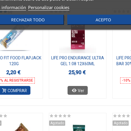
 información
Personalizar cookies
(2)
Agotado
Agotado
RECHAZAR TODO
ACEPTO
RO FIT FOOD FLAPJACK
LIFE PRO ENDURANCE ULTRA
LIFE PR
120G
GEL 1:08 12X60ML
BAR 30
2,20 €
25,90 €
0% AL REGISTRARSE
-10%
COMPRAR
Ver
o
Agotado
Agotado