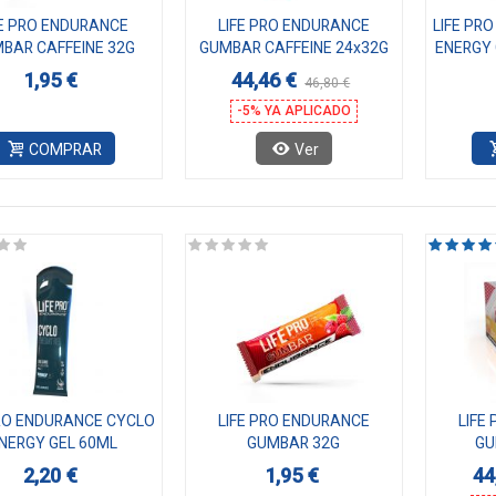
FE PRO ENDURANCE
LIFE PRO ENDURANCE
LIFE PR
BAR CAFFEINE 32G
GUMBAR CAFFEINE 24x32G
ENERGY 
1,95 €
44,46 €
46,80 €
-5% YA APLICADO
COMPRAR
Ver
PRO ENDURANCE CYCLO
LIFE PRO ENDURANCE
LIFE
NERGY GEL 60ML
GUMBAR 32G
GU
2,20 €
1,95 €
44