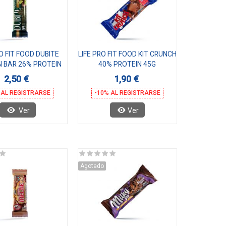
RO FIT FOOD DUBITE
LIFE PRO FIT FOOD KIT CRUNCH
N BAR 26% PROTEIN
40% PROTEIN 45G
45G
2,50 €
1,90 €
 AL REGISTRARSE
-10% AL REGISTRARSE
Ver
Ver
Agotado