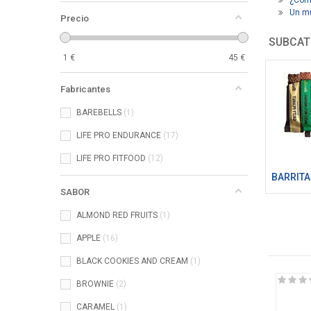
Un mu
Precio
SUBCAT
1
€
45
€
Fabricantes
BAREBELLS
1
LIFE PRO ENDURANCE
17
LIFE PRO FITFOOD
12
BARRITA
SABOR
ALMOND RED FRUITS
1
APPLE
16
BLACK COOKIES AND CREAM
1
BROWNIE
2
CARAMEL
1