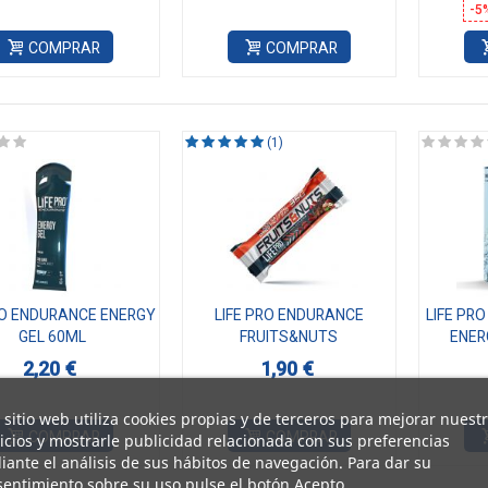
-5
COMPRAR
COMPRAR
(1)
RO ENDURANCE ENERGY
LIFE PRO ENDURANCE
LIFE PR
GEL 60ML
FRUITS&NUTS
ENER
2,20 €
1,90 €
 sitio web utiliza cookies propias y de terceros para mejorar nuest
COMPRAR
COMPRAR
icios y mostrarle publicidad relacionada con sus preferencias
ante el análisis de sus hábitos de navegación. Para dar su
entimiento sobre su uso pulse el botón Acepto.