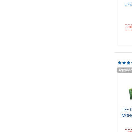
LIF
-1
Agotad
LIFE
MONK