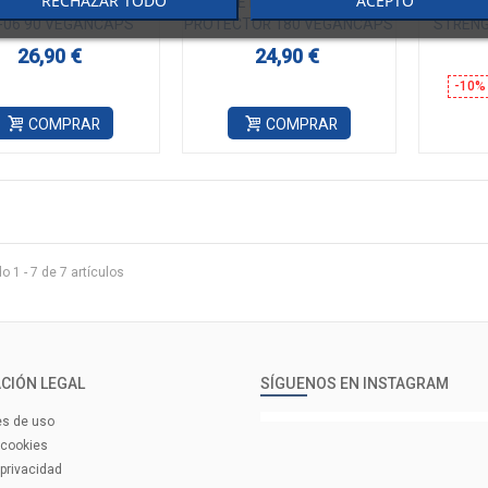
RECHAZAR TODO
ACEPTO
PRO OSMIO BERBERINE
LIFE PRO PURA VIDA
LIFE P
-06 90 VEGANCAPS
PROTECTOR 180 VEGANCAPS
STREN
26,90 €
24,90 €
-10%
COMPRAR
COMPRAR
 1 - 7 de 7 artículos
CIÓN LEGAL
SÍGUENOS EN INSTAGRAM
es de uso
 cookies
 privacidad