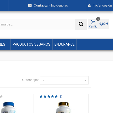
Contactar - Incidencias
Iniciar sesión
0
0,00 €
Carrito
NES
PRODUCTOS VEGANOS
ENDURANCE
Ordenar por
--
(1)