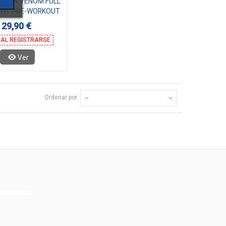
RO NEW VENOM FULL
GHT PRE-WORKOUT
300G
29,90 €
 AL REGISTRARSE
Ver
Ordenar por
--