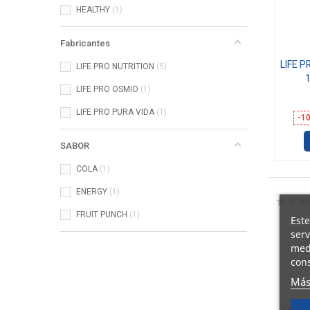
HEALTHY
1
Fabricantes
LIFE 
LIFE PRO NUTRITION
5
LIFE PRO OSMIO
1
LIFE PRO PURA VIDA
1
-1
SABOR
COLA
1
ENERGY
1
FRUIT PUNCH
1
Este
serv
medi
cons
Más