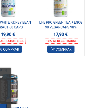
 WHITE KIDNEY BEAN
LIFE PRO GREEN TEA + EGCG
RACT 60 CAPS
90 VEGANCAPS 98%
POLYPHENOLS
19,90 €
17,90 €
 AL REGISTRARSE
-10% AL REGISTRARSE
COMPRAR
COMPRAR
(5)
ros