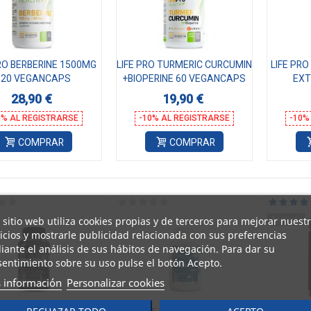
PRO BERBERINE 1500MG
LIFE PRO TURMERIC CURCUMIN
LIFE PRO
120 VEGANCAPS
+BIOPERINE 60 VEGANCAPS
EXT
28,90 €
19,90 €
0% AL REGISTRARSE
-10% AL REGISTRARSE
-10%
COMPRAR
COMPRAR
 sitio web utiliza cookies propias y de terceros para mejorar nuest
Agotado
icios y mostrarle publicidad relacionada con sus preferencias
ante el análisis de sus hábitos de navegación. Para dar su
entimiento sobre su uso pulse el botón Acepto.
 información
Personalizar cookies