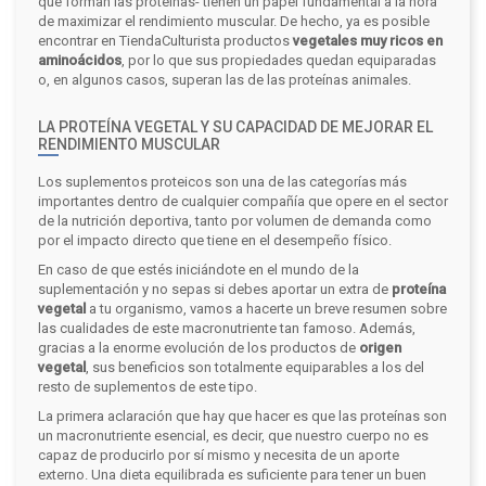
que forman las proteínas- tienen un papel fundamental a la hora
de maximizar el rendimiento muscular. De hecho, ya es posible
encontrar en TiendaCulturista productos
vegetales muy ricos en
aminoácidos
, por lo que sus propiedades quedan equiparadas
o, en algunos casos, superan las de las proteínas animales.
LA PROTEÍNA VEGETAL Y SU CAPACIDAD DE MEJORAR EL
RENDIMIENTO MUSCULAR
Los suplementos proteicos son una de las categorías más
importantes dentro de cualquier compañía que opere en el sector
de la nutrición deportiva, tanto por volumen de demanda como
por el impacto directo que tiene en el desempeño físico.
En caso de que estés iniciándote en el mundo de la
suplementación y no sepas si debes aportar un extra de
proteína
vegetal
a tu organismo, vamos a hacerte un breve resumen sobre
las cualidades de este macronutriente tan famoso. Además,
gracias a la enorme evolución de los productos de
origen
vegetal
, sus beneficios son totalmente equiparables a los del
resto de suplementos de este tipo.
La primera aclaración que hay que hacer es que las proteínas son
un macronutriente esencial, es decir, que nuestro cuerpo no es
capaz de producirlo por sí mismo y necesita de un aporte
externo. Una dieta equilibrada es suficiente para tener un buen