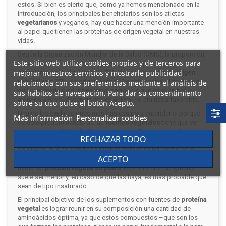
estos. Si bien es cierto que, como ya hemos mencionado en la
introducción, los principales beneficiarios son los atletas
vegetarianos
y veganos, hay que hacer una mención importante
al papel que tienen las proteínas de origen vegetal en nuestras
vidas.
Según la Organización Mundial de la Salud (OMS), la proporción
Este sitio web utiliza cookies propias y de terceros para
más saludable a la hora de aportar proteínas a nuestro
mejorar nuestros servicios y mostrarle publicidad
organismo es la siguiente: un 75% deben proceder de
origen
vegetal
y un 25%, de origen animal. De esta forma, el hecho de
relacionada con sus preferencias mediante el análisis de
que la mayoría de suplementos proteicos que existían hace
sus hábitos de navegación. Para dar su consentimiento
algunos años tuviesen un origen animal no era nada favorable.
sobre su uso pulse el botón Acepto.
Una de las explicaciones más básicas para entender el porqué
Más información
Personalizar cookies
de esta predominancia de las
fuentes vegetales
tiene que ver
con la composición de dichas proteínas. En el caso de las que
RECHAZAR TODO
proceden de animales, su presencia puede estar acompañada
de grasas que no son nada buenas para la salud, como es el
ACEPTO
caso de los ácidos grasos saturados. Sin embargo, cuando se
habla de
proteína vegetal en polvo
, la proporción de grasas
suele ser menor y, en caso de que las haya, es más probable que
sean de tipo insaturado.
El principal objetivo de los suplementos con fuentes de
proteína
vegetal
es lograr reunir en su composición una cantidad de
aminoácidos óptima, ya que estos compuestos –que son los