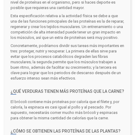
nivel de proteínas en el organismo, pero si haces deporte es
posible que requieras una cantidad mayor.
Esta especificación relativa a la actividad física se debe a que
una de las funciones principales de las proteínas es la de reparar,
regenerar y crear los tejidos musculares. Un entrenamiento o una
competición de alta intensidad puede tener un gran impacto en
los músculos, así que un extra de proteínas será muy positivo.
Concretamente, podríamos dividir sus tareas más importantes en
tres: proteger, nutrir y recuperar. La primera de ellas sirve para
evitar que los procesos catabólicos degraden las fibras
musculares; la segunda permite que los músculos trabajen a
buen ritmo, además de facilitar su crecimiento; y la tercera es
clave para lograr que los periodos de descanso después de un
esfuerzo intenso sean más efectivos.
¿QUÉ VERDURAS TIENEN MÁS PROTEÍNAS QUE LA CARNE?
El brócoli contiene más proteínas por caloría que el filete y, por
caloría, la espinaca es casi igual al pollo y al pescado. Por
supuesto, necesitarás comer mucho más brócoli y espinacas
para obtener la misma cantidad de calorías que la carne.
¿CÓMO SE OBTIENEN LAS PROTEÍNAS DE LAS PLANTAS?