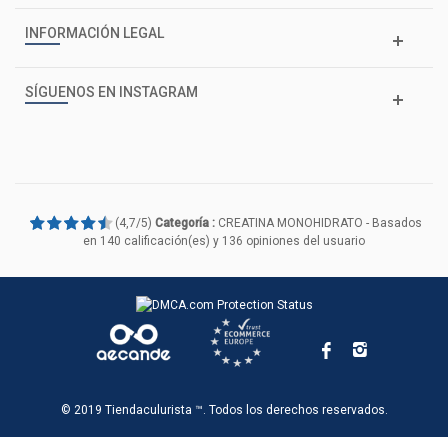
INFORMACIÓN LEGAL
SÍGUENOS EN INSTAGRAM
(
4,7
/
5
)
Categoría :
CREATINA MONOHIDRATO
- Basados
en
140
calificación(es) y
136
opiniones del usuario
© 2019 Tiendaculurista ™. Todos los derechos reservados.