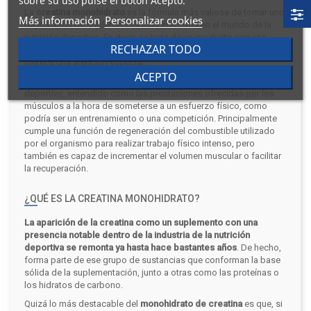
sobre su uso pulse el botón Acepto.
La
creatina monohidrato
es la fórmula más valiosa de tomar uno
Más información
Personalizar cookies
de los tipos de suplementos más efectivos en el mundo de la
nutrición deportiva. Es decir, se trata de un producto con una
RECHAZAR TODO
importancia altísima dentro de la suplementación, por lo que
merece una atención especial.
ACEPTO
Sus beneficios giran en torno al aumento directo del rendimiento
deportivo, entendido como las prestaciones ofrecidas por los
músculos a la hora de someterse a un esfuerzo físico, como
podría ser un entrenamiento o una competición. Principalmente
cumple una función de regeneración del combustible utilizado
por el organismo para realizar trabajo físico intenso, pero
también es capaz de incrementar el volumen muscular o facilitar
la recuperación.
¿QUÉ ES LA CREATINA MONOHIDRATO?
La aparición de la creatina como un suplemento con una
presencia notable dentro de la industria de la nutrición
deportiva se remonta ya hasta hace bastantes años
. De hecho,
forma parte de ese grupo de sustancias que conforman la base
sólida de la suplementación, junto a otras como las proteínas o
los hidratos de carbono.
Quizá lo más destacable del
monohidrato de creatina
es que, si