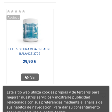
Agotado
LIFE PRO PURA VIDA CREATINE
BALANCE 370G
29,90 €
Ver
Este sitio web utiliza cookies propias y de terceros para
mejorar nuestros servicios y mostrarle publicidad
Ordenar por
relacionada con sus preferencias mediante el análisis de
sus hábitos de navegación. Para dar su consentimiento