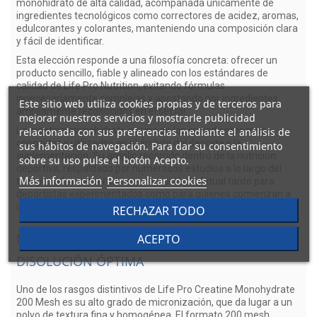
monohidrato de alta calidad, acompañada únicamente de
ingredientes tecnológicos como correctores de acidez, aromas,
edulcorantes y colorantes, manteniendo una composición clara
y fácil de identificar.
Esta elección responde a una filosofía concreta: ofrecer un
producto sencillo, fiable y alineado con los estándares de
calidad de Life Pro Nutrition, evitando fórmulas
innecesariamente complejas y apostando por ingredientes
Este sitio web utiliza cookies propias y de terceros para
ampliamente reconocidos en el sector.
mejorar nuestros servicios y mostrarle publicidad
La creatina monohidrato es uno de los ingredientes más
relacionada con sus preferencias mediante el análisis de
conocidos y utilizados en el ámbito del deporte y la
sus hábitos de navegación. Para dar su consentimiento
suplementación. Su amplio recorrido dentro de la nutrición
sobre su uso pulse el botón Acepto.
deportiva, respaldado por numerosos estudios a lo largo del
Más información
Personalizar cookies
tiempo, la ha convertido en una opción habitual tanto para
deportistas experimentados como para quienes comienzan a
introducir suplementos en su rutina.
RECHAZAR TODO
MICRONIZACIÓN 200 MESH PARA UNA
ACEPTO
DISOLUCIÓN ÓPTIMA
Uno de los rasgos distintivos de Life Pro Creatine Monohydrate
200 Mesh es su alto grado de micronización, que da lugar a un
polvo de textura fina y homogénea. El formato 200 mesh