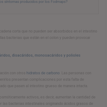
 los síntomas producidos por los Fodmaps?
cadena corta que no pueden ser absorbidos en el intestino
las bacterias que están en el colon y pueden provocar
áridos, disacáridos, monosacáridos y polioles
ración con otros
hidratos de carbono
. Las personas con
erirlos presentan complicaciones por esta falta de
do que pasen al intestino grueso de manera intacta.
smóticamente activos, es decir, aumentan la cantidad de
 las bacterias intestinales originando ácidos grasos de