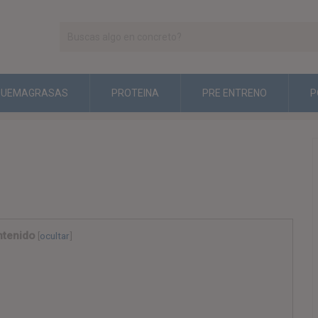
QUEMAGRASAS
PROTEINA
PRE ENTRENO
P
tenido
[
ocultar
]