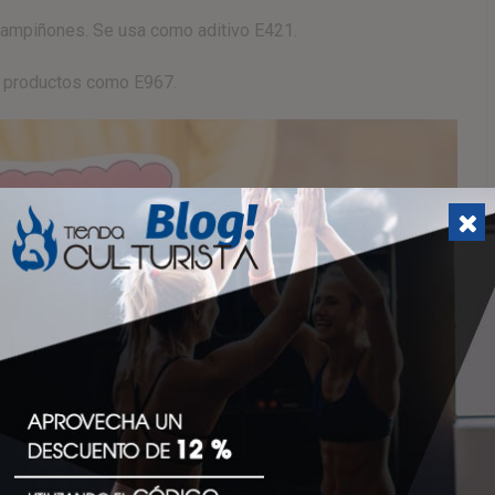
 champiñones. Se usa como aditivo E421.
os productos como E967.