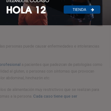
TIENDA
das personas puede causar enfermedades e intolerancias
 profesional
a pacientes que padezcan de patologías como
bilidad al gluten, o personas con síntomas que provocan
lor abdominal, hinchazón etc.
os de alimentación muy restrictivos que se realizan para
tomas a la persona.
Cada caso tiene que ser