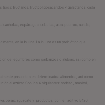
s tipos: fructanos, fructooligosacáridos y galactanos, cada
lcachofas, espárragos, cebollas, ajos, puerros, sandia,
lmente, en la inulina. La inulina es un prebiótico que
ción de legumbres como garbanzos o alubias, así como en
uralmente presentes en determinados alimentos, así como
ión al azúcar. Son los 4 siguientes: sorbitol, manitol,
uva, peras, aguacate y productos con el aditivo E420.