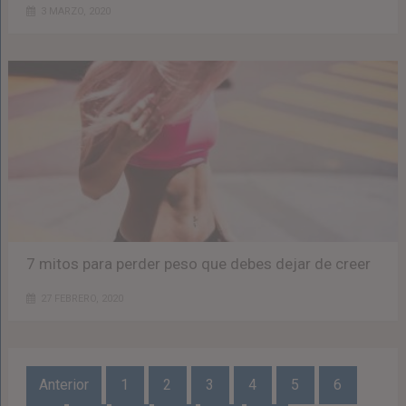
3 MARZO, 2020
7 mitos para perder peso que debes dejar de creer
27 FEBRERO, 2020
Navegación
Anterior
1
2
3
4
5
6