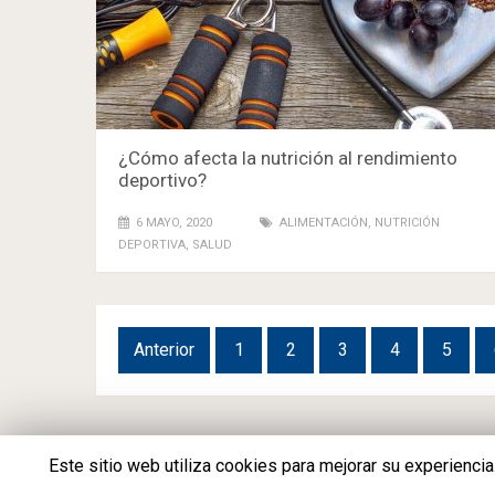
¿Cómo afecta la nutrición al rendimiento
deportivo?
6 MAYO, 2020
ALIMENTACIÓN
,
NUTRICIÓN
DEPORTIVA
,
SALUD
Navegación
Anterior
1
2
3
4
5
de
entradas
Este sitio web utiliza cookies para mejorar su experienci