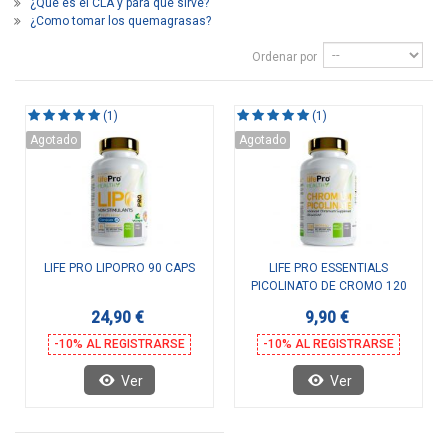
¿Qué es el CLA y para qué sirve?
¿Como tomar los quemagrasas?
Ordenar por
(1)
(1)
Agotado
Agotado
LIFE PRO LIPOPRO 90 CAPS
LIFE PRO ESSENTIALS
PICOLINATO DE CROMO 120
CAPS
24,90 €
9,90 €
-10% AL REGISTRARSE
-10% AL REGISTRARSE
Ver
Ver