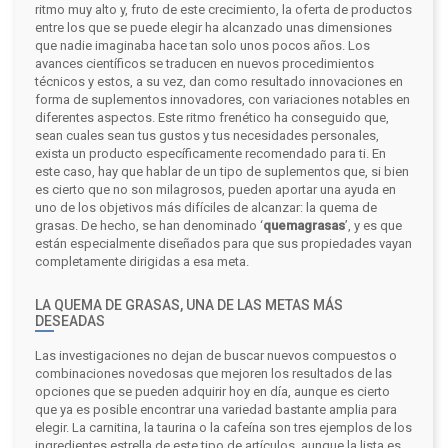
ritmo muy alto y, fruto de este crecimiento, la oferta de productos
entre los que se puede elegir ha alcanzado unas dimensiones
que nadie imaginaba hace tan solo unos pocos años. Los
avances científicos se traducen en nuevos procedimientos
técnicos y estos, a su vez, dan como resultado innovaciones en
forma de suplementos innovadores, con variaciones notables en
diferentes aspectos.
Este ritmo frenético ha conseguido que,
sean cuales sean tus gustos y tus necesidades personales,
exista un producto específicamente recomendado para ti. En
este caso, hay que hablar de un tipo de suplementos que, si bien
es cierto que no son milagrosos, pueden aportar una ayuda en
uno de los objetivos más difíciles de alcanzar: la quema de
grasas. De hecho, se han denominado ‘
quemagrasas
’, y es que
están especialmente diseñados para que sus propiedades vayan
completamente dirigidas a esa meta.
LA QUEMA DE GRASAS, UNA DE LAS METAS MÁS
DESEADAS
Las investigaciones no dejan de buscar nuevos compuestos o
combinaciones novedosas que mejoren los resultados de las
opciones que se pueden adquirir hoy en día, aunque es cierto
que ya es posible encontrar una variedad bastante amplia para
elegir. La carnitina, la taurina o la cafeína son tres ejemplos de los
ingredientes estrella de este tipo de artículos, aunque la lista es