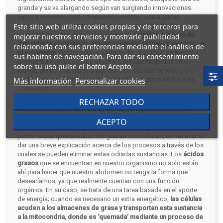
grande y se va alargando según van surgiendo innovaciones.
Estos y otros muchos compuestos cuentan con algunas
Este sitio web utiliza cookies propias y de terceros para
propiedades que, acompañadas con la actividad física
necesaria, pueden suponer un pequeño
empujón a la hora de
mejorar nuestros servicios y mostrarle publicidad
aumentar la cantidad de grasas acumuladas que se queman en
relacionada con sus preferencias mediante el análisis de
el organismo
. Perder peso y, sobre todo, disminuir los niveles
sus hábitos de navegación. Para dar su consentimiento
grasos del cuerpo son los objetivos más perseguidos en el
sobre su uso pulse el botón Acepto.
mundo del fitness, pero no por ello son los más sencillos. De
Más información
Personalizar cookies
hecho, se podría decir que están dentro del grupo de los más
complejos.
RECHAZAR TODO
¿CÓMO AYUDAN LOS SUPLEMENTOS QUEMAGRASAS?
ACEPTO
Para comprender las dificultades a las que se enfrenta cualquier
persona que quiera reducir las grasas acumuladas, es necesario
dar una breve explicación acerca de los procesos a través de los
cuales se pueden eliminar estas odiadas sustancias.
Los
ácidos
grasos
que se encuentran en nuestro organismo no solo están
ahí para hacer que nuestro abdomen no tenga la forma que
desearíamos, ya que realmente cuentan con una función
orgánica. En su caso, se trata de una tarea basada en el aporte
de energía; cuando es necesario un extra energético,
las células
acuden a los almacenes de grasa y transportan esta sustancia
a la mitocondria, donde es ‘quemada’ mediante un proceso de