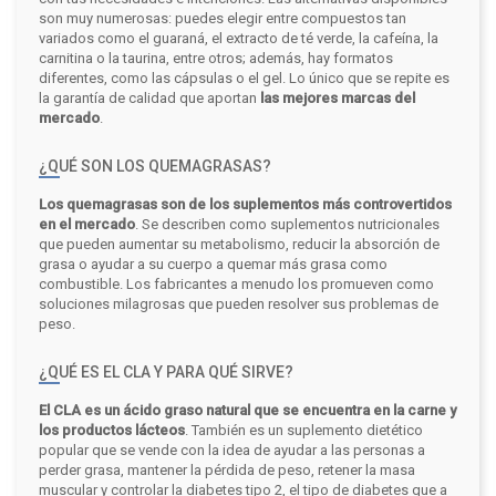
son muy numerosas: puedes elegir entre compuestos tan
variados como el guaraná, el extracto de té verde, la cafeína, la
carnitina o la taurina, entre otros; además, hay formatos
diferentes, como las cápsulas o el gel. Lo único que se repite es
la garantía de calidad que aportan
las mejores marcas del
mercado
.
¿QUÉ SON LOS QUEMAGRASAS?
Los quemagrasas son de los suplementos más controvertidos
en el mercado
. Se describen como suplementos nutricionales
que pueden aumentar su metabolismo, reducir la absorción de
grasa o ayudar a su cuerpo a quemar más grasa como
combustible. Los fabricantes a menudo los promueven como
soluciones milagrosas que pueden resolver sus problemas de
peso.
¿QUÉ ES EL CLA Y PARA QUÉ SIRVE?
El CLA es un ácido graso natural que se encuentra en la carne y
los productos lácteos
. También es un suplemento dietético
popular que se vende con la idea de ayudar a las personas a
perder grasa, mantener la pérdida de peso, retener la masa
muscular y controlar la diabetes tipo 2, el tipo de diabetes que a