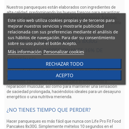
Nuestros panqueques están elaborados con ingredientes de
alta calidad, predominando los huevos frescos para garantizar
un sabor auténtico y una textura suave y esponjosa. Además,
Este sitio web utiliza cookies propias y de terceros para
su presentación en porciones individuales de 30 gramos facilita
mejorar nuestros servicios y mostrarle publicidad
su preparación y control de ingesta.
relacionada con sus preferencias mediante el análisis de
sus hábitos de navegación. Para dar su consentimiento
¡LIFE PRO FIT FOOD PANCAKES 8X30G
sobre su uso pulse el botón Acepto.
CONTIENE UN IMPRESIONANTE 16% DE
Más información
Personalizar cookies
PROTEÍNAS!
RECHAZAR TODO
Una excelente opción para quienes buscan aumentar su
ACEPTO
consumo de proteínas sin renunciar al sabor de un pancake
esponjoso. La proteína es esencial para el crecimiento y
reparación muscular, así como para mantener una sensación
de saciedad prolongada, haciéndolos ideales para un desayuno
energético o una nutritiva merienda.
¿NO TIENES TIEMPO QUE PERDER?
Hacer panqueques es más fácil que nunca con Life Pro Fit Food
Pancakes 8x30G. Simplemente mételos 10 segundos en el