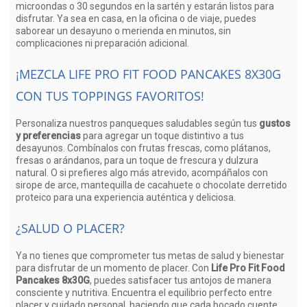
microondas o 30 segundos en la sartén y estarán listos para
disfrutar. Ya sea en casa, en la oficina o de viaje, puedes
saborear un desayuno o merienda en minutos, sin
complicaciones ni preparación adicional.
¡MEZCLA LIFE PRO FIT FOOD PANCAKES 8X30G
CON TUS TOPPINGS FAVORITOS!
Personaliza nuestros panqueques saludables según tus
gustos
y preferencias
para agregar un toque distintivo a tus
desayunos. Combínalos con frutas frescas, como plátanos,
fresas o arándanos, para un toque de frescura y dulzura
natural. O si prefieres algo más atrevido, acompáñalos con
sirope de arce, mantequilla de cacahuete o chocolate derretido
proteico para una experiencia auténtica y deliciosa.
¿SALUD O PLACER?
Ya no tienes que comprometer tus metas de salud y bienestar
para disfrutar de un momento de placer. Con
Life Pro Fit Food
Pancakes 8x30G
, puedes satisfacer tus antojos de manera
consciente y nutritiva. Encuentra el equilibrio perfecto entre
placer y cuidado personal, haciendo que cada bocado cuente