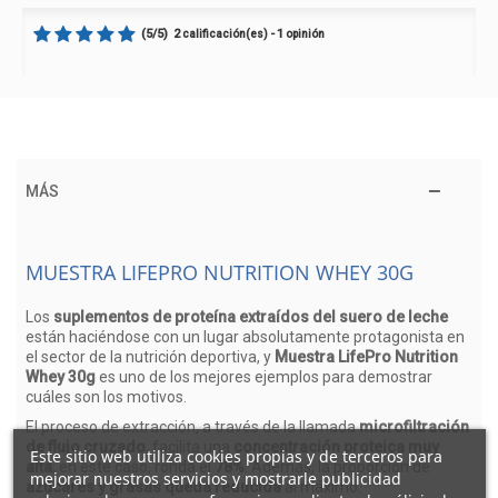
(
5
/
5
)
2
1
calificación(es) -
opinión
MÁS
MUESTRA LIFEPRO NUTRITION WHEY 30G
Los
suplementos de proteína extraídos del suero de leche
están haciéndose con un lugar absolutamente protagonista en
el sector de la nutrición deportiva, y
Muestra LifePro Nutrition
Whey 30g
es uno de los mejores ejemplos para demostrar
cuáles son los motivos.
El proceso de extracción, a través de la llamada
microfiltración
de flujo cruzado
, facilita una
concentración proteica muy
Este sitio web utiliza cookies propias y de terceros para
alta
; en este caso, ronda el
78%
. Además, la proporción de
mejorar nuestros servicios y mostrarle publicidad
azúcares y grasas queda reducida
al máximo.