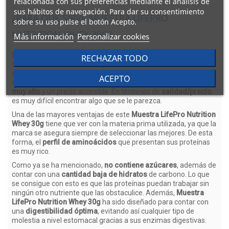
relacionada con sus preferencias mediante el análisis de
sus hábitos de navegación. Para dar su consentimiento
¿PARA QUÉ SIRVE MUESTRA LIFEPRO
sobre su uso pulse el botón Acepto.
NUTRITION WHEY 30G?
Más información
Personalizar cookies
El primer objetivo de
Muestra LifePro Nutrition Whey 30g
,
RECHAZAR TODO
como ocurre con el resto de productos de concentrado de
suero, es ofrecer a cualquier deportista una opción de
ACEPTO
suplementación proteica con un
nivel de profesionalización
muy alto
y un precio accesible. En términos de
calidad/precio
,
es muy difícil encontrar algo que se le parezca.
Una de las mayores ventajas de este
Muestra LifePro Nutrition
Whey 30g
tiene que ver con la materia prima utilizada, ya que la
marca se asegura siempre de seleccionar las mejores. De esta
forma, el
perfil de aminoácidos
que presentan sus proteínas
es muy rico.
Como ya se ha mencionado,
no contiene azúcares
, además de
contar con una
cantidad baja de hidratos
de carbono. Lo que
se consigue con esto es que las proteínas puedan trabajar sin
ningún otro nutriente que las obstaculice. Además,
Muestra
LifePro Nutrition Whey 30g
ha sido diseñado para contar con
una
digestibilidad óptima
, evitando así cualquier tipo de
molestia a nivel estomacal gracias a sus enzimas digestivas.