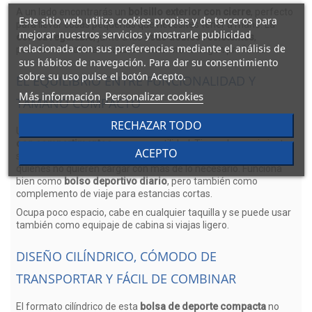
A un lado encontrarás un
bolsillo exterior con cierre
, perfecto
Este sitio web utiliza cookies propias y de terceros para
para llevar cosas pequeñas que necesites tener a mano. La
mejorar nuestros servicios y mostrarle publicidad
correa regulable
, junto a las
asas dobles resistentes
,
relacionada con sus preferencias mediante el análisis de
permiten llevarla al hombro o en la mano según prefieras.
sus hábitos de navegación. Para dar su consentimiento
sobre su uso pulse el botón Acepto.
EL EQUILIBRIO ENTRE FUNCIONALIDAD Y
Más información
Personalizar cookies
TAMAÑO COMPACTO
RECHAZAR TODO
Una de las ventajas clave de esta
bolsa de gimnasio pequeña
con compartimentos
es su versatilidad. Tiene el espacio justo
ACEPTO
sin resultar voluminosa, por lo que resulta perfecta para
quienes no quieren cargar con más de lo necesario. Funciona
bien como
bolso deportivo diario
, pero también como
complemento de viaje para estancias cortas.
Ocupa poco espacio, cabe en cualquier taquilla y se puede usar
también como equipaje de cabina si viajas ligero.
DISEÑO CILÍNDRICO, CÓMODO DE
TRANSPORTAR Y FÁCIL DE COMBINAR
El formato cilíndrico de esta
bolsa de deporte compacta
no