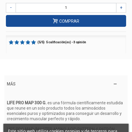
-
+
COMPRAR
(
5
/
5
)
5
3
calificación(es) -
opinión
MÁS
LIFE PRO MAP 300 G.
es una fórmula científicamente estudida
que reune en un solo producto todos los aminoácidos
esenciales puros y optimizados para conseguir un desarrollo y
crecimiento muscular perfecto y rápido.
LIFE PRO MAP (MASTER AMINO ACID PATTERN ó PATRÓN
Este sitio web utiliza cookies propias y de terceros para