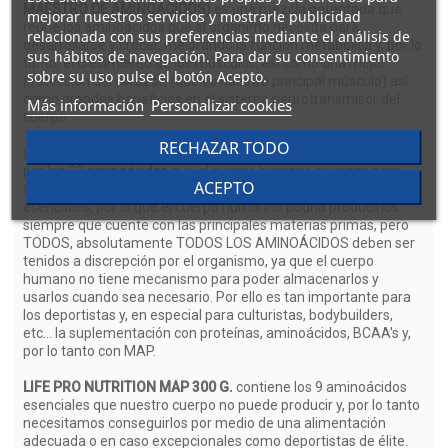
MAESTRO DE AMINOÁCIDOS)
es una mezcla patentada que
mejorar nuestros servicios y mostrarle publicidad
reúne los aminoácidos que el organimo necesita para
relacionada con sus preferencias mediante el análisis de
desarrollarse y crecer, mejorando la función metabólica y, por lo
sus hábitos de navegación. Para dar su consentimiento
tanto, el crecimiento de los músculos, así como una mejor
sobre su uso pulse el botón Acepto.
protección del corazón (que es nuestro principal músculo) así
como grandes beneficios en el sistema neurotransmisor del
Más información
Personalizar cookies
cuerpo.
RECHAZAR TODO
Las tres cuartas partes del cuerpo humano están compuestas
por los
22 aminoácidos
que el cuerpo humano necesita para
ACEPTO
funcionar debidamente. Algunos de los aminoácidos, no son
esenciales, por lo que el cuerpo humanno podría producirlos
siempre que cuente con las principales materias primas, pero
TODOS, absolutamente TODOS LOS AMINOÁCIDOS deben ser
tenidos a discrepción por el organismo, ya que el cuerpo
humano no tiene mecanismo para poder almacenarlos y
usarlos cuando sea necesario. Por ello es tan importante para
los deportistas y, en especial para culturistas, bodybuilders,
etc... la suplementación con proteínas, aminoácidos, BCAA's y,
por lo tanto con MAP.
LIFE PRO NUTRITION MAP 300 G.
contiene los 9 aminoácidos
esenciales que nuestro cuerpo no puede producir y, por lo tanto
necesitamos conseguirlos por medio de una alimentación
adecuada o en caso excepcionales como deportistas de élite.