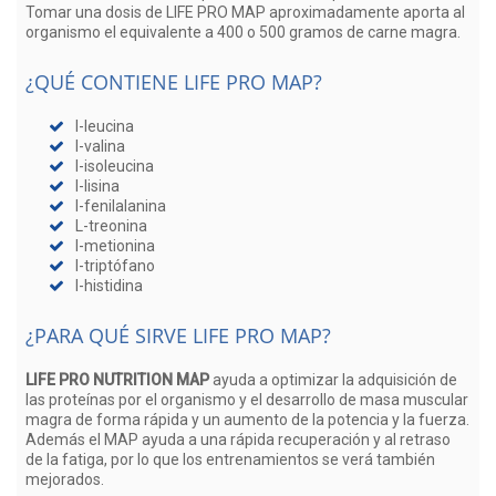
Tomar una dosis de LIFE PRO MAP aproximadamente aporta al
organismo el equivalente a 400 o 500 gramos de carne magra.
¿QUÉ CONTIENE LIFE PRO MAP?
l-leucina
l-valina
l-isoleucina
l-lisina
l-fenilalanina
L-treonina
l-metionina
l-triptófano
l-histidina
¿PARA QUÉ SIRVE LIFE PRO MAP?
LIFE PRO NUTRITION MAP
ayuda a optimizar la adquisición de
las proteínas por el organismo y el desarrollo de masa muscular
magra de forma rápida y un aumento de la potencia y la fuerza.
Además el MAP ayuda a una rápida recuperación y al retraso
de la fatiga, por lo que los entrenamientos se verá también
mejorados.