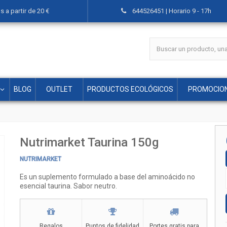
 a partir de 20 €
644526451 | Horario 9 - 17h
BLOG
OUTLET
PRODUCTOS ECOLÓGICOS
PROMOCIO
Nutrimarket Taurina 150g
NUTRIMARKET
Es un suplemento formulado a base del aminoácido no
esencial taurina. Sabor neutro.
Regalos
Puntos de fidelidad
Portes gratis para