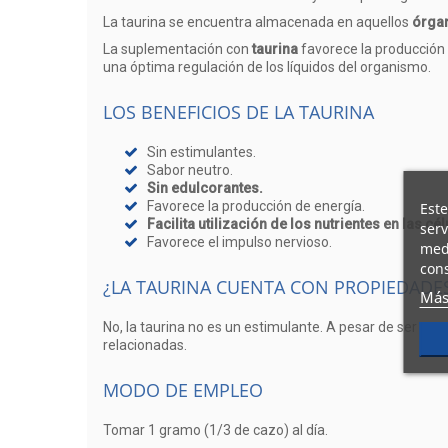
La taurina se encuentra almacenada en aquellos
órgan
La suplementación con
taurina
favorece la producción 
una óptima regulación de los líquidos del organismo.
LOS BENEFICIOS DE LA TAURINA
Sin estimulantes.
Sabor neutro.
Sin edulcorantes.
Favorece la producción de energía.
Este
Facilita utilización de los nutrientes en las cél
serv
Favorece el impulso nervioso.
medi
cons
¿LA TAURINA CUENTA CON PROPIEDADE
Más
No, la taurina no es un estimulante. A pesar de ser un
relacionadas.
MODO DE EMPLEO
Tomar 1 gramo (1/3 de cazo) al día.