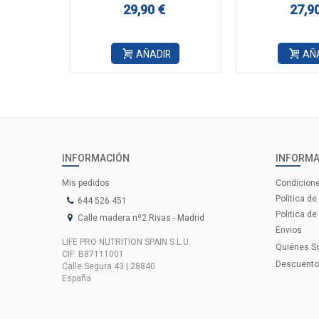
29,90 €
27,9
AÑADIR
AÑ
INFORMACIÓN
INFORMA
Mis pedidos
Condicion
Politica de
644 526 451
Politica de
Calle madera nº2 Rivas - Madrid
Envios
LIFE PRO NUTRITION SPAIN S.L.U.
Quiénes 
CIF: B87111001
Descuentos
Calle Segura 43 | 28840
España