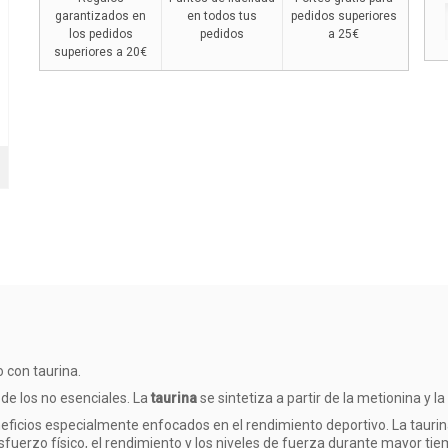
garantizados en
en todos tus
pedidos superiores
los pedidos
pedidos
a 25€
superiores a 20€
con taurina.
de los no esenciales. La
taurina
se sintetiza a partir de la metionina y l
eficios especialmente enfocados en el rendimiento deportivo. La tauri
sfuerzo físico, el rendimiento y los niveles de fuerza durante mayor tie