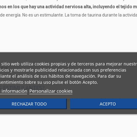
os en los que hay una actividad nerviosa alta, incluyendo el tejido m
de energía. No es un estimulante. La toma de taurina durante la activida
 sitio web utiliza cookies propias y de terceros para mejorar nuest
ulas.
icios y mostrarle publicidad relacionada con sus preferencias
ante el análisis de sus hábitos de navegación. Para dar su
entimiento sobre su uso pulse el botón Acepto.
S ESTIMULANTES?
 información
Personalizar cookies
 aminoácido que se suele encontrar en bebidas con cafeína, las funciones
RECHAZAR TODO
ACEPTO