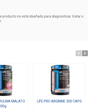
 producto no está diseñado para diagnosticar, tratar o
s.
TRULINA MALATO
LIFE PRO ARGININE 300 CAPS
LIFE PR
300g
FO