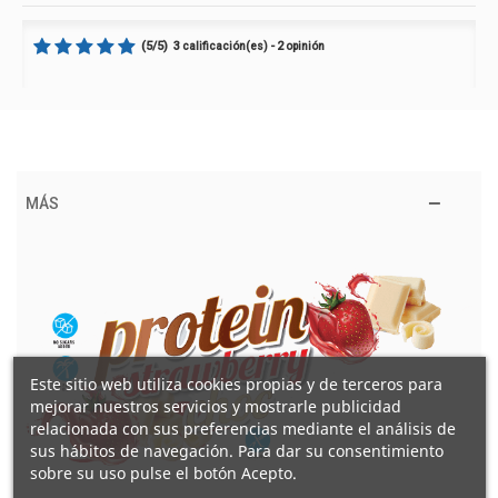
(
5
/
5
)
3
2
calificación(es) -
opinión
MÁS
Este sitio web utiliza cookies propias y de terceros para
mejorar nuestros servicios y mostrarle publicidad
relacionada con sus preferencias mediante el análisis de
sus hábitos de navegación. Para dar su consentimiento
sobre su uso pulse el botón Acepto.