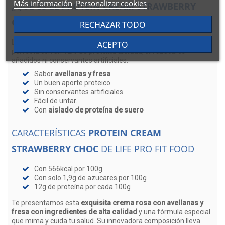
Más información
Personalizar cookies
¿QUÉ ES EL
PROTEIN CREAM STRAWBERRY
CHOC
DE LIFE PRO FIT FOOD
?
RECHAZAR TODO
La mejor crema rosa con avellanas y fresa
. La mezcla
ACEPTO
perfecta con un 1
2% de proteína aislada
, sin azúcares
añadidos ni conservantes artificiales.
Sabor
avellanas y fresa
Un buen aporte proteico
Sin conservantes artificiales
Fácil de untar.
Con
aislado de proteína de suero
CARACTERÍSTICAS
PROTEIN CREAM
STRAWBERRY CHOC
DE LIFE PRO FIT FOOD
Con 566kcal por 100g
Con solo 1,9g de azucares por 100g
12g de proteína por cada 100g
Te presentamos esta
exquisita crema rosa con avellanas y
fresa con ingredientes de alta calidad
y una fórmula especial
que mima y cuida tu salud. Su innovadora composición lleva