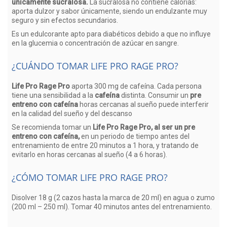
únicamente sucralosa.
La sucralosa no contiene calorías:
aporta dulzor y sabor únicamente, siendo un endulzante muy
seguro y sin efectos secundarios.
Es un edulcorante apto para diabéticos debido a que no influye
en la glucemia o concentración de azúcar en sangre.
¿CUÁNDO TOMAR LIFE PRO RAGE PRO?
Life Pro Rage Pro
aporta 300 mg de cafeína. Cada persona
tiene una sensibilidad a la
cafeína
distinta. Consumir un
pre
entreno con cafeína
horas cercanas al sueño puede interferir
en la calidad del sueño y del descanso
Se recomienda tomar un
Life Pro Rage Pro, al ser un pre
entreno con cafeína,
en un periodo de tiempo antes del
entrenamiento de entre 20 minutos a 1 hora, y tratando de
evitarlo en horas cercanas al sueño (4 a 6 horas).
¿CÓMO TOMAR LIFE PRO RAGE PRO?
Disolver 18 g (2 cazos hasta la marca de 20 ml) en agua o zumo
(200 ml – 250 ml). Tomar 40 minutos antes del entrenamiento.