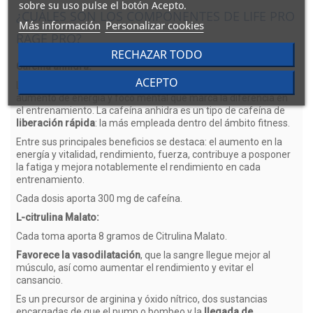
sobre su uso pulse el botón Acepto.
¿CUÁLES SON LOS COMPONENTES DE LIFE PRO
Más información
Personalizar cookies
RAGE PRO?
RECHAZAR TODO
Cafeína anhidra:
ACEPTO
La cafeína anhidra, es el ingrediente clave para lograr el
aumento de energía y foco mental que marca la diferencia en
el entrenamiento. La cafeína anhidra es un tipo de cafeína de
liberación rápida
: la más empleada dentro del ámbito fitness.
Entre sus principales beneficios se destaca: el aumento en la
energía y vitalidad, rendimiento, fuerza, contribuye a posponer
la fatiga y mejora notablemente el rendimiento en cada
entrenamiento.
Cada dosis aporta 300 mg de cafeína.
L-citrulina Malato:
Cada toma aporta 8 gramos de Citrulina Malato.
Favorece la vasodilatación
, que la sangre llegue mejor al
músculo, así como aumentar el rendimiento y evitar el
cansancio.
Es un precursor de arginina y óxido nítrico, dos sustancias
encargadas de que el pump o bombeo y la
llegada de