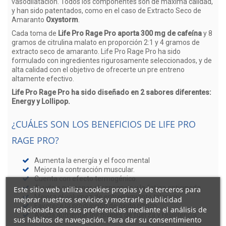
vasodilatación. Todos los componentes son de máxima calidad,
y han sido patentados, como en el caso de Extracto Seco de
Amaranto
Oxystorm
.
Cada toma de
Life Pro Rage Pro aporta 300 mg de cafeína
y 8
gramos de citrulina malato en proporción 2:1 y 4 gramos de
extracto seco de amaranto. Life Pro Rage Pro ha sido
formulado con ingredientes rigurosamente seleccionados, y de
alta calidad con el objetivo de ofrecerte un pre entreno
altamente efectivo.
Life Pro Rage Pro ha sido diseñado en 2 sabores diferentes:
Energy y Lollipop.
¿CUÁLES SON LOS BENEFICIOS DE LIFE PRO
RAGE PRO?
Aumenta la energía y el foco mental
Mejora la contracción muscular.
Cuenta con efecto termogénico.
Ayuda a posponer el cansancio y la fatiga anticipada.
Este sitio web utiliza cookies propias y de terceros para
Mejora el volumen de entrenamiento tolerado.
mejorar nuestros servicios y mostrarle publicidad
Favorece la producción de óxido nítrico.
relacionada con sus preferencias mediante el análisis de
Ayuda aumentar los niveles de fuerza y resistencia.
sus hábitos de navegación. Para dar su consentimiento