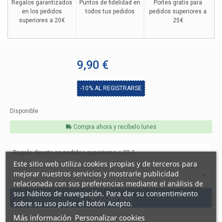
Regalos garantizados
Puntos de fidelidad en
Portes gratis para
en los pedidos
todos tus pedidos
pedidos superiores a
superiores a 20€
25€
9,90 €
-10%
AL REGISTRARSE
Disponible
Compra ahora y recíbelo
lunes
Regalo directo en pedidos superiores a 20 €.
Este sitio web utiliza cookies propias y de terceros para
mejorar nuestros servicios y mostrarle publicidad
-
+
relacionada con sus preferencias mediante el análisis de
sus hábitos de navegación. Para dar su consentimiento
COMPRAR
sobre su uso pulse el botón Acepto.
Más información
Personalizar cookies