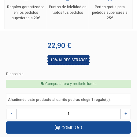
Regalos garantizados
Puntos de fidelidad en
Portes gratis para
en los pedidos
todos tus pedidos
pedidos superiores a
superiores a 20€
25€
22,90 €
-10%
AL REGISTRARSE
Disponible
Compra ahora y recíbelo
lunes
Añadiendo este producto al carrito podras elegir
1
regalo(s).
-
+
COMPRAR