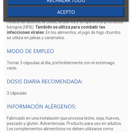
RECHAZAR TODO
Forma y dosis.
ACEPTO
Contiene extracto seco de Opuntia Cactinea
que se utiliza
para la diabetes de tipo 2, el colesterol alto, la obesidad, la
resaca del alcohol, la colitis, la diarrea y la hipertrofia prostática
benigna (HPB).
También se utiliza para combatir las
infecciones virales
. En los alimentos, el jugo de higo chumbo
se utiliza en jaleas y caramelos.
MODO DE EMPLEO
Tomar 3 cápsulas al día, preferiblemente con el estómago
vacío.
DOSIS DIARIA RECOMENDADA:
3 cápsulas.
INFORMACIÓN ALÉRGENOS:
Fabricado en una instalación que procesa leche, soja, huevos,
pescado y gluten. Advertencias: Producto para uso en adultos.
Los complementos alimenticios no deben utilizarse como