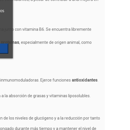
ros
eína junto con vitamina B6. Se encuentra libremente
 proteínas
, especialmente de origen animal, como
es inmunomoduladoras. Ejerce funciones
antioxidantes
.
a a la absorción de grasas y vitaminas liposolubles.
 de los niveles de glucógeno y a la reducción por tanto
olongado durante más tiempo y a mantener el nivel de