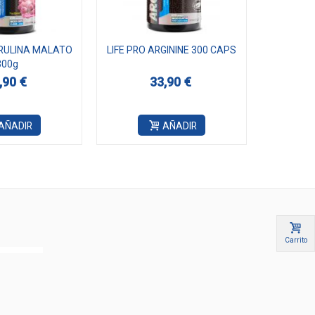
TRULINA MALATO
LIFE PRO ARGININE 300 CAPS
LIFE PR
300g
FO
,90 €
33,90 €
AÑADIR
AÑADIR
Carrito