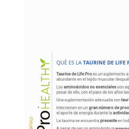
QUÉ ES LA
TAURINE DE LIFE 
Taurine de Life Pro
es un suplemento a b
abundante en el tejido muscular despué
Los
aminoácidos no esenciales
son aq
pesar de ello, con el paso de los años 
Una suplementación adecuada con
taur
Intervienen en un
gran número de proc
el aporte de energía durante la
actividad
La taurina se encuentra
presente
en tod
A pesar de ser un aminoácido que se sue