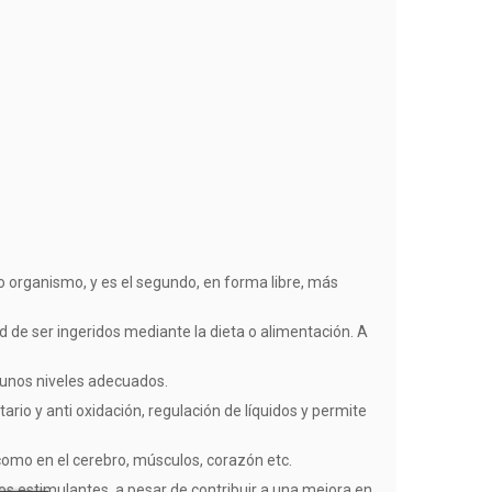
 organismo, y es el segundo, en forma libre, más
de ser ingeridos mediante la dieta o alimentación. A
 unos niveles adecuados.
ario y anti oxidación, regulación de líquidos y permite
como en el cerebro, músculos, corazón etc.
os estimulantes, a pesar de contribuir a una mejora en