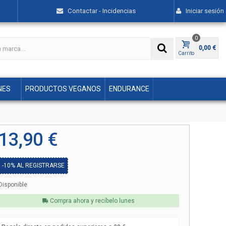
Contactar - Incidencias
Iniciar sesión
0
0,00 €
Carrito
NES
PRODUCTOS VEGANOS
ENDURANCE
13,90 €
-10%
AL REGISTRARSE
Disponible
Compra ahora y recíbelo
lunes