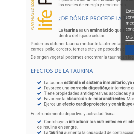
los niveles de energía y rendimiento.
Este
serv
¿DE DÓNDE PROCEDE LA TAU
medi
cons
La
taurina
es un
aminoácido
que se sin
dentro del líquido celular.
Más
Podemos obtener taurina mediante la alimentación. 
carnes: pollo, cordero, ternera etc y en pescados como l
De origen vegetal, podemos encontrar la taurina en le
EFECTOS DE LA TAURINA
La taurina
estimula el sistema inmunitario, ya
Favorece una
correcta digestión,e
interviene en
Tiene propiedades antidepresivas asociadas y an
Favorece la
absorción
de
micronutrientes
. Man
Ejerce un
efecto cardioprotector y contribuye 
En el rendimiento deportivo y actividad física:
Contribuye a
introducir los nutrientes en el int
de insulina en sangre.
La
taurina
aumenta la capacidad de contracción 