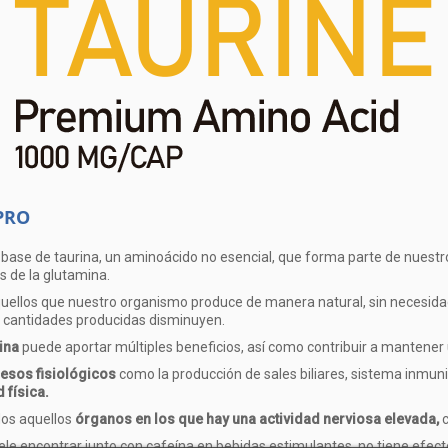
PRO
ase de taurina, un aminoácido no esencial, que forma parte de nuestro
s de la glutamina.
uellos que nuestro organismo produce de manera natural, sin necesidad 
las cantidades producidas disminuyen.
ina
puede aportar múltiples beneficios, así como contribuir a mantener
esos fisiológicos
como la producción de sales biliares, sistema inmunit
 física.
os aquellos
órganos en los que hay una actividad nerviosa elevada,
le encontrar junto con cafeína en bebidas estimulantes, no tiene efect