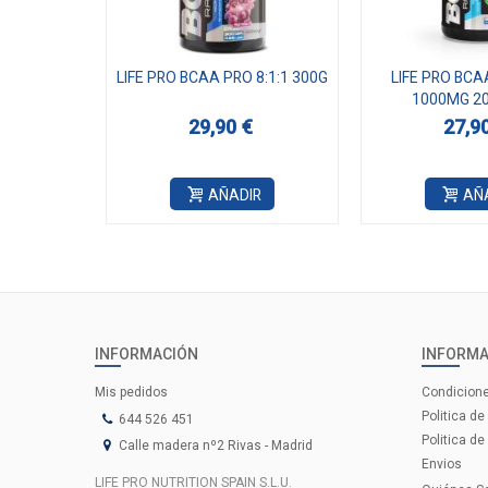
LIFE PRO BCAA PRO 8:1:1 300G
LIFE PRO BCA
1000MG 2
29,90 €
27,9
AÑADIR
AÑ
INFORMACIÓN
INFORMA
Mis pedidos
Condicion
Politica de
644 526 451
Politica de
Calle madera nº2 Rivas - Madrid
Envios
LIFE PRO NUTRITION SPAIN S.L.U.