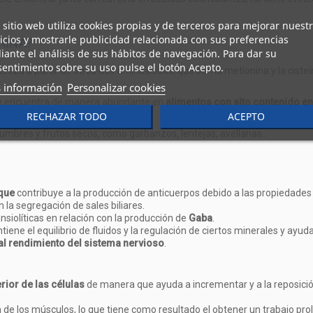
 sitio web utiliza cookies propias y de terceros para mejorar nuest
icios y mostrarle publicidad relacionada con sus preferencias
RINA?
ante el análisis de sus hábitos de navegación. Para dar su
entimiento sobre su uso pulse el botón Acepto.
tetiza a partir de otros dos aminoácidos, que son la metionina y la cist
 información
Personalizar cookies
Se encuentra de manera abundante en
alimentos con alto contenido en
a caballa.
RECHAZAR TODO
ACEPTO
gumbres y frutos secos, como garbanzos, lentejas, avellanas…
 que
contribuye a la producción de anticuerpos debido a las propiedad
 la segregación de sales biliares.
siolíticas en relación con la producción de
Gaba
.
tiene el equilibrio de fluidos y la regulación de ciertos minerales y ayud
al rendimiento del sistema
nervioso
.
erior de las células
de manera que ayuda a incrementar y a la reposición
de los músculos, lo que tiene como resultado el obtener un trabajo pr