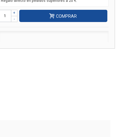
Regalo directo en pedidos superiores a 20 €.
+
COMPRAR
-