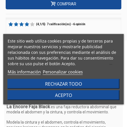
COMPRAR
(
4,1
/
5
)
7
6
calificación(es) -
opinión
Este sitio web utiliza cookies propias y de terceros para
mejorar nuestros servicios y mostrarle publicidad
relacionada con sus preferencias mediante el análisis de
sus hábitos de navegación. Para dar su consentimiento
sobre su uso pulse el botón Acepto.
MÁS
Más información
Personalizar cookies
RECHAZAR TODO
ENCORE FAJA BLACK
ACEPTO
La Encore Faja Black
es una faja reductora abdominal que
modela el abdomen y la cintura, y controla el movimiento.
Modela la cintura y el abdomen, controla el movimiento,