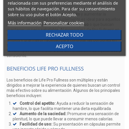
relacionada con sus preferencias mediante el análisis de
sus hábitos de navegación. Para dar su consentimiento
Life Pro Fullness está indicado principalmente para las
sobre su uso pulse el botón Acepto.
personas que desean
reducir su apetito
y aumentar la
sensación de saciedad. Este suplemento es ideal para aquellos
Más información
Personalizar cookies
que están en un proceso de
pérdida de peso
o que buscan
mantener un peso saludable. Al incorporar Life Pro Fullness en
RECHAZAR TODO
tu rutina diaria, puedes experimentar una disminución en los
antojos y una mayor facilidad para controlar las porciones en
tus comidas. Esto no solo ayuda en la gestión del peso, sino que
ACEPTO
también puede contribuir a una alimentación más equilibrada y
consciente.
BENEFICIOS LIFE PRO FULLNESS
Los beneficios de Life Pro Fullness son múltiples y están
dirigidos a mejorar la experiencia de quienes buscan un control
más efectivo sobre su alimentación. Algunos de los principales
beneficios incluyen:
Control del apetito:
Ayuda a reducir la sensación de
hambre, lo que facilita mantener una dieta equilibrada.
Aumento de la saciedad:
Promueve una sensación de
plenitud, lo que puede llevar a consumir menos calorías.
Facilidad de uso:
Su presentación en cápsulas permite