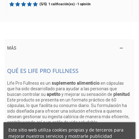
(
5
/
5
)
1
1
calificación(es) -
opinión
MÁS
QUÉ ES LIFE PRO FULLNESS
Life Pro Fullness es un
suplemento alimenticio
en cápsulas
que ha sido desarrollado para ayudar a las personas que
buscan controlar su
apetito
y mejorar su sensación de
plenitud
.
Este producto se presenta en un formato práctico de 60
cápsulas, lo que facilita su consumo diario. Su formulación ha
sido diseñada para ofrecer una solución efectiva a quienes
desean gestionar su ingesta calórica de manera más eficiente,
contribuyendo así a un estilo de vida saludable.
Este sitio web utiliza cookies propias y de terceros para
PARA QUÉ SIRVE LIFE PRO FULLNESS
mejorar nuestros servicios y mostrarle publicidad