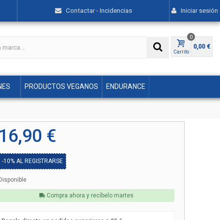
Contactar - Incidencias
Iniciar sesión
0
0,00 €
Carrito
NES
PRODUCTOS VEGANOS
ENDURANCE
16,90 €
-10%
AL REGISTRARSE
Disponible
Compra ahora y recíbelo
martes