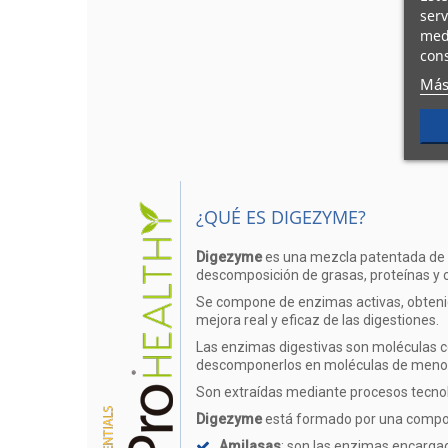
serv
medi
cons
Más
¿QUÉ ES DIGEZYME?
Digezyme
es una mezcla patentada de
descomposición de grasas, proteínas y 
Se compone de enzimas activas, obten
mejora real y eficaz de las digestiones.
Las enzimas digestivas son moléculas c
descomponerlos en moléculas de men
Son extraídas mediante procesos tecnológ
Digezyme
está formado por una compos
Amilasas
: son las enzimas encargad