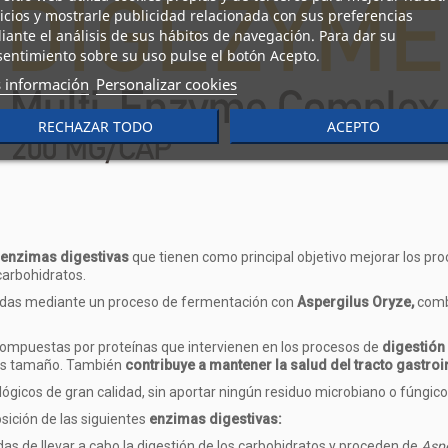
icios y mostrarle publicidad relacionada con sus preferencias
ante el análisis de sus hábitos de navegación. Para dar su
entimiento sobre su uso pulse el botón Acepto.
 información
Personalizar cookies
RECHAZAR TODO
ACEPTO
enzimas digestivas
que tienen como principal objetivo mejorar los pro
carbohidratos.
idas mediante un proceso de fermentación con
Aspergilus Oryze,
combi
ompuestas por proteínas que intervienen en los procesos de
digestión
os tamaño. También
contribuye a mantener la salud del tracto gastro
icos de gran calidad, sin aportar ningún residuo microbiano o fúngico q
ición de las siguientes
enzimas digestivas:
as de llevar a cabo la digestión de los carbohidratos y proceden de
Aspe