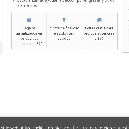
Estas enzimas ayudan a descomponer grasas y otros
elementos.
Regalos
Puntos de fidelidad
Portes gratis para
garantizados en
en todos tus
pedidos superiores
los pedidos
pedidos
a 25€
superiores a 20€
 sitio web utiliza cookies propias y de terceros para mejorar nuest