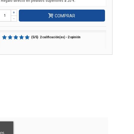
Regalo directo en pedidos superiores a 20 €.
+
COMPRAR
-
(
5
/
5
)
2
2
calificación(es) -
opinión
ros