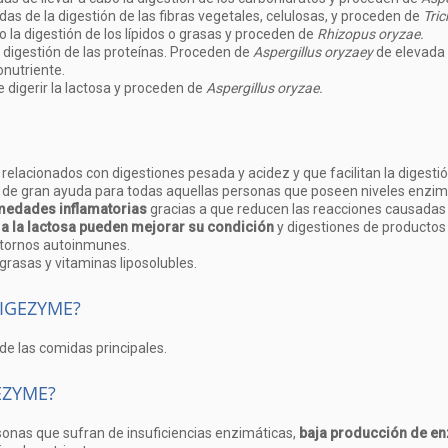
as de la digestión de las fibras vegetales, celulosas, y proceden de
Tri
o la digestión de los lípidos o grasas y proceden de
Rhizopus oryzae.
a digestión de las proteínas. Proceden de
Aspergillus oryzaey
de elevada 
nutriente.
 digerir la lactosa y proceden de
Aspergillus oryzae.
elacionados con digestiones pesada y acidez y que facilitan la digestión
ltan de gran ayuda para todas aquellas personas que poseen niveles enzim
medades inflamatorias
gracias a que reducen las reacciones causadas p
 a la lactosa pueden mejorar su condición
y digestiones de productos 
stornos autoinmunes.
 grasas y vitaminas liposolubles.
IGEZYME?
de las comidas principales.
EZYME?
nas que sufran de insuficiencias enzimáticas,
baja producción de e