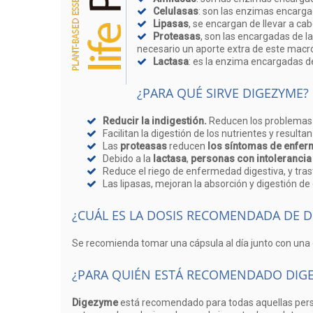
Celulasas
: son las enzimas encargad
Lipasas
, se encargan de llevar a cab
Proteasas
, son las encargadas de l
necesario un aporte extra de este macro
Lactasa
: es la enzima encargadas de
¿PARA QUÉ SIRVE DIGEZYME?
Reducir la indigestión.
Reducen los problemas r
Facilitan la digestión de los nutrientes y resu
Las
proteasas
reducen
los síntomas de enfer
Debido a la
lactasa
,
personas con intolerancia
Reduce el riego de enfermedad digestiva, y tra
Las lipasas, mejoran la absorción y digestión de
¿CUÁL ES LA DOSIS RECOMENDADA DE D
Se recomienda tomar una cápsula al día junto con una 
¿PARA QUIÉN ESTÁ RECOMENDADO DIG
Digezyme
está recomendado para todas aquellas perso