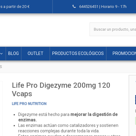
 a partir de 20 €
644526451 | Horario 9 - 17h
BLOG
OUTLET
PRODUCTOS ECOLÓGICOS
PROMOCIO
S
Life Pro Digezyme 200mg 120
Vcaps
LIFE PRO NUTRITION
Digezyme está hecho para
mejorar la digestión de
enzimas.
Las enzimas actúan como catalizadores y sostienen
reacciones complejas durante toda la vida.