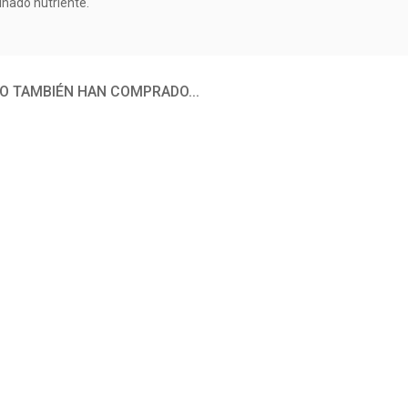
nado nutriente.
O TAMBIÉN HAN COMPRADO...
O PAUSE 120
LIFE PRO LACTASE ENZYME
LIFE PRO ZINC
CAPS
60Vcaps
VEG
0 €
17,90 €
12
ADIR
AÑADIR