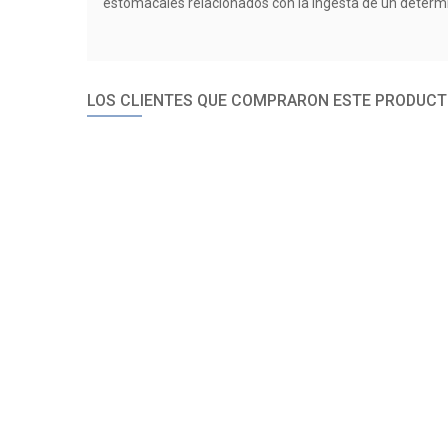
estomacales relacionados con la ingesta de un determi
LOS CLIENTES QUE COMPRARON ESTE PRODUCT
LIFE PRO ULTIMATE GREENS
LIFE PRO MEN
BLEND 450G
VEGAN
29,90 €
26,9
AÑADIR
AÑ