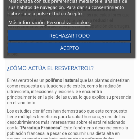
relacionada con sus preferencias mediante el análisis de
sus hábitos de navegación. Para dar su consentimiento
La piel también se beneficia del
poder antioxidante del
sobre su uso pulse el botón Acepto.
resveratrol
. Este compuesto neutraliza los radicales libres que
dañan las células de la piel, contribuyendo a
reducir el
Más información
Personalizar cookies
envejecimiento prematuro
. Al prevenir la aparición de arrugas,
líneas de expresión y pérdida de elasticidad, el resveratrol
RECHAZAR TODO
promueve una piel más joven, firme y luminosa
. Además, su
efecto antiinflamatorio también ayuda a reducir la irritación y
ACEPTO
las imperfecciones cutáneas, mejorando el aspecto general de
la piel.
¿CÓMO ACTÚA EL RESVERATROL?
El resveratrol es un
polifenol natural
que las plantas sintetizan
como respuesta a situaciones de estrés, como la radiación
ultravioleta, infecciones y lesiones. Se encuentra
principalmente en la piel de las uvas, lo que explica su presencia
en el vino tinto.
Los estudios científicos han demostrado que este compuesto
tiene múltiples beneficios para la salud humana, y uno de los
descubrimientos más interesantes sobre él está relacionado
con la "
Paradoja Francesa
". Este fenómeno describe cómo la
población francesa, a pesar de consumir una dieta alta en
grasas, presenta una baja incidencia de enfermedades