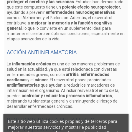
proteger el cerebro y las neuronas
. Estudios han demostrado
que este compuesto tiene un
potente efecto neuroprotector
,
ayudando a prevenir
enfermedades neurodegenerativas
como el Alzheimer y el Parkinson. Además, el resveratrol
contribuye
a mejorar la memoria y la función cognitiva
general
, lo que lo convierte en un suplemento ideal para
mantener el cerebro en óptimas condiciones, especialmente en
etapas avanzadas de la vida.
ACCIÓN ANTIINFLAMATORIA
La
inflamación crónica
es uno de los mayores problemas de
salud en la actualidad, ya que está relacionada con diversas
enfermedades graves, como la
artritis
,
enfermedades
cardíacas
y el
cáncer
. El resveratrol posee propiedades
antiinflamatorias
que ayudan a reducir los marcadores de
inflamación en el organismo. Al incluir resveratrol en tu dieta,
puedes
controlar y reducir los procesos inflamatorios
,
mejorando tu bienestar general y disminuyendo el riesgo de
desarrollar enfermedades crónicas.
BENEFICIOS PARA LA PIEL Y EFECTO
Este sitio web utiliza cookies propias y de terceros para
mejorar nuestros servicios y mostrarle publicidad
ANTIENVEJECIMIENTO