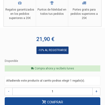
Regalos garantizados
Puntos de fidelidad en
Portes gratis para
en los pedidos
todos tus pedidos
pedidos superiores a
superiores a 20€
25€
21,90 €
-10%
AL REGISTRARSE
Disponible
Compra ahora y recíbelo
lunes
Añadiendo este producto al carrito podras elegir
1
regalo(s).
-
+
COMPRAR