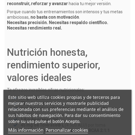
reconstruir, reforzar y avanzar
hacia tu mejor versión.
Porque cuando tus entrenamientos son intensos y tus metas
ambiciosas,
no basta con motivación
.
Necesitas precisión. Necesitas respaldo científico.
Necesitas rendimiento real.
Nutrición honesta,
rendimiento superior,
valores ideales
Te ofrezco increíbles cifras nutricionales:
Este sitio web utiliza cookies propias y de terceros para
22 g de proteína neta
por scoop (30 g)
mejorar nuestros servicios y mostrarle publicidad
73 g de proteína
por cada 100 g de producto
Solo
2,6 g de carbohidratos
(de los cuales
2 g
son
relacionada con sus preferencias mediante el análisis de
azúcares)
sus hábitos de navegación. Para dar su consentimiento
1,8 g de grasa total
sobre su uso pulse el botón Acepto.
45 mg de Tolerase® L
(4 500 ALU) por toma
Más información
Personalizar cookies
Perfil completo de aminoácidos
y
BCAA 2:1:1