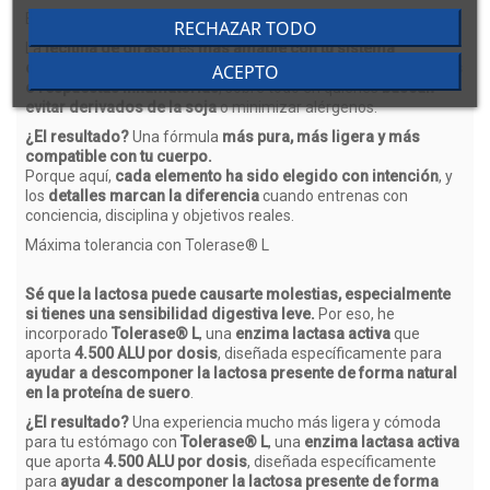
Emulsión de girasol, dejando atrás la soja.
RECHAZAR TODO
La
lecitina de girasol
es
más amable con tu sistema
digestivo
, y
reduce significativamente el riesgo de molestias
ACEPTO
o respuestas inflamatorias
, sobre todo en quienes
buscan
evitar derivados de la soja
o minimizar alérgenos.
¿El resultado?
Una fórmula
más pura, más ligera y más
compatible con tu cuerpo.
Porque aquí,
cada elemento ha sido elegido con intención
, y
los
detalles marcan la diferencia
cuando entrenas con
conciencia, disciplina y objetivos reales.
Máxima tolerancia con Tolerase® L
Sé que la lactosa puede causarte molestias, especialmente
si tienes una sensibilidad digestiva leve.
Por eso, he
incorporado
Tolerase® L
, una
enzima lactasa activa
que
aporta
4.500 ALU por dosis
, diseñada específicamente para
ayudar a descomponer la lactosa presente de forma natural
en la proteína de suero
.
¿El resultado?
Una experiencia mucho más ligera y cómoda
para tu estómago con
Tolerase® L
, una
enzima lactasa activa
que aporta
4.500 ALU por dosis
, diseñada específicamente
para
ayudar a descomponer la lactosa presente de forma