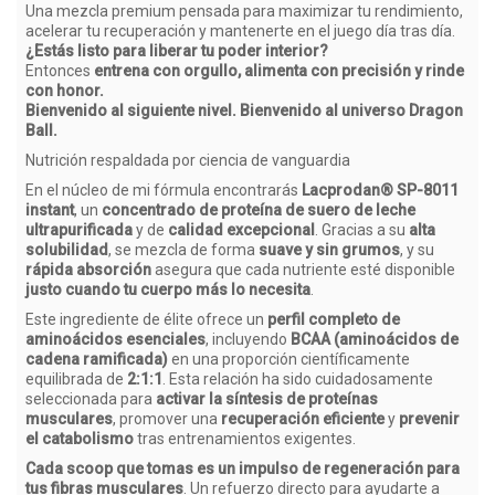
Una mezcla premium pensada para maximizar tu rendimiento,
acelerar tu recuperación y mantenerte en el juego día tras día.
¿Estás listo para liberar tu poder interior?
Entonces
entrena con orgullo, alimenta con precisión y rinde
con honor.
Bienvenido al siguiente nivel. Bienvenido al universo Dragon
Ball.
Nutrición respaldada por ciencia de vanguardia
En el núcleo de mi fórmula encontrarás
Lacprodan® SP-8011
instant
, un
concentrado de proteína de suero de leche
ultrapurificada
y de
calidad excepcional
. Gracias a su
alta
solubilidad
, se mezcla de forma
suave y sin grumos
, y su
rápida absorción
asegura que cada nutriente esté disponible
justo cuando tu cuerpo más lo necesita
.
Este ingrediente de élite ofrece un
perfil completo de
aminoácidos esenciales
, incluyendo
BCAA (aminoácidos de
cadena ramificada)
en una proporción científicamente
equilibrada de
2:1:1
. Esta relación ha sido cuidadosamente
seleccionada para
activar la síntesis de proteínas
musculares
, promover una
recuperación eficiente
y
prevenir
el catabolismo
tras entrenamientos exigentes.
Cada scoop que tomas es un impulso de regeneración para
tus fibras musculares
. Un refuerzo directo para ayudarte a