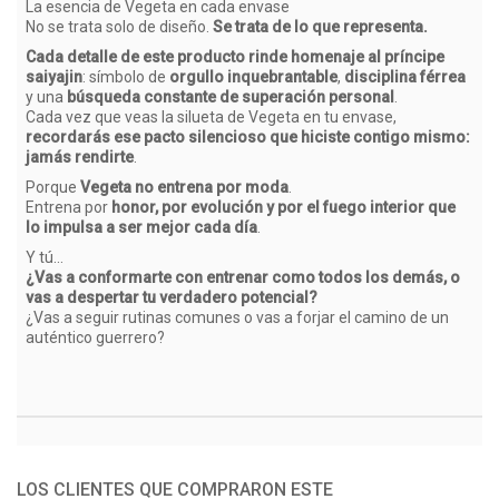
La esencia de Vegeta en cada envase
No se trata solo de diseño.
Se trata de lo que representa.
Cada detalle de este producto rinde homenaje al príncipe
saiyajin
: símbolo de
orgullo inquebrantable
,
disciplina férrea
y una
búsqueda constante de superación personal
.
Cada vez que veas la silueta de Vegeta en tu envase,
recordarás ese pacto silencioso que hiciste contigo mismo:
jamás rendirte
.
Porque
Vegeta no entrena por moda
.
Entrena por
honor, por evolución y por el fuego interior que
lo impulsa a ser mejor cada día
.
Y tú...
¿Vas a conformarte con entrenar como todos los demás, o
vas a despertar tu verdadero potencial?
¿Vas a seguir rutinas comunes o vas a forjar el camino de un
auténtico guerrero?
LOS CLIENTES QUE COMPRARON ESTE