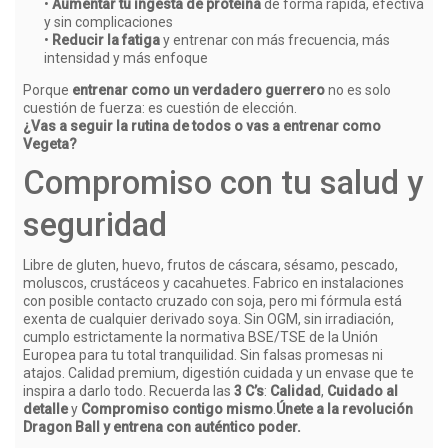
•
Aumentar tu ingesta de proteína
de forma rápida, efectiva
y sin complicaciones
•
Reducir la fatiga
y entrenar con más frecuencia, más
intensidad y más enfoque
Porque
entrenar como un verdadero guerrero
no es solo
cuestión de fuerza: es cuestión de elección.
¿Vas a seguir la rutina de todos o vas a entrenar como
Vegeta?
Compromiso con tu salud y
seguridad
Libre de gluten, huevo, frutos de cáscara, sésamo, pescado,
moluscos, crustáceos y cacahuetes. Fabrico en instalaciones
con posible contacto cruzado con soja, pero mi fórmula está
exenta de cualquier derivado soya. Sin OGM, sin irradiación,
cumplo estrictamente la normativa BSE/TSE de la Unión
Europea para tu total tranquilidad. Sin falsas promesas ni
atajos. Calidad premium, digestión cuidada y un envase que te
inspira a darlo todo. Recuerda las
3 C’s
:
Calidad
,
Cuidado al
detalle
y
Compromiso contigo mismo
.
Únete a la revolución
Dragon Ball y entrena con auténtico poder.